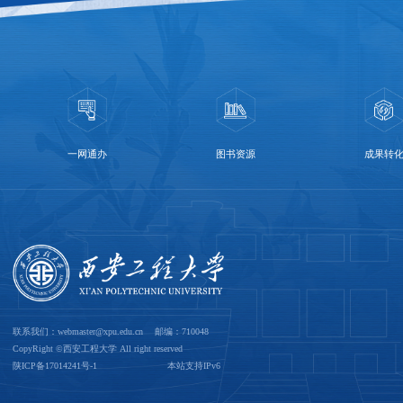
一网通办
图书资源
成果转
联系我们：webmaster@xpu.edu.cn 邮编：710048
CopyRight ©西安工程大学 All right reserved
陕ICP备17014241号-1
本站支持IPv6