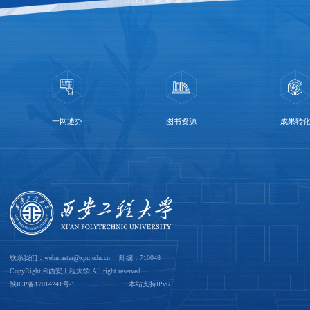
一网通办
图书资源
成果转
联系我们：webmaster@xpu.edu.cn 邮编：710048
CopyRight ©西安工程大学 All right reserved
陕ICP备17014241号-1
本站支持IPv6