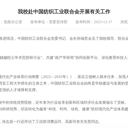
我校赴中国纺织工业联合会开展有关工作
：党政办公室
发布单位：党委宣传部
发布时间：2025-12-17
浏览
作推进情况，中国纺织工业联合会党委书记、会长孙瑞哲会见了我校领导。联合
“姚穆院士学术思想研讨会”、共建“政产学研用”协同创新平台、深化教育科技
代化产业体系行动纲要（2022—2035年）》，落实立德树人根本任务，加
西安工程大学师生的立身之本，中国纺织工业联合会始终是学校建设与发展的
坚强的人才保障和支撑。
校中的传统优势院校，近年来为行业改革创新和区域经济社会发展做出了贡献
与科研优势，切实转化为服务“科技、时尚、绿色、健康”纺织现代化产业体系
，张志昌一行还拜访了工信部消费品司、高新司有关负责同志。