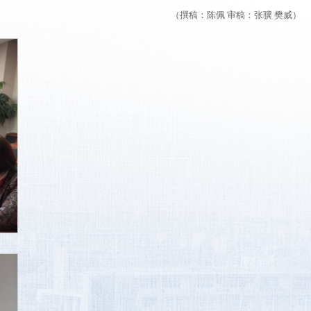
（撰稿：陈佩 审稿：张骥 樊威）