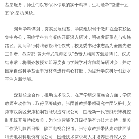
基层服务，师生们以寒假不停歇的实干精神，生动诠释“奋进十五
五”的昂扬风貌。
聚焦学科谋划，夯实发展根基。学院组织骨干教师在金花校区
集中办公，围绕学科方向凝练开展深入研讨，明确发展重点与实施
路径。期间举行特聘教授聘任仪式，校党委书记张志昌为全国先进
工作者、教育部“黄大年式教师团队”负责人梅顺齐颁发聘书。仪式
结束后，梅顺齐教授立即深度参与学院学科方向凝练研讨会，并对
国家自然科学基金申报材料进行精心打磨，为提升学院科研创新水
平注入新动能。
深耕校企合作，推动技术攻关。在产学研深度融合方面，学院
教师主动作为，取得显著成效。张团善教授带领研究生团队驻扎安
康市汉滨区安康柏润智能织造有限公司，围绕新一代智能织袜机控
制系统开展持续攻关，为企业智能化升级提供有力技术支持，相关
工作受到陕西日报、陕西电视台报道。张守京教授带队走访陕西莱
特光电材料股份有限公司，围绕技术需求与人才培养进行深入交