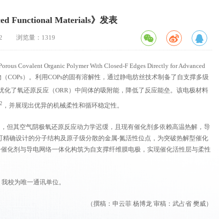
ional Materials》发表
2
浏览量：
1319
t Organic Polymer With Closed-F Edges Directly for Advanced
（COPs）。利用COPs的固有溶解性，通过静电纺丝技术制备了自支撑多级
优化了氧还原反应（ORR）中间体的吸附能，降低了反应能垒。该电极材料
2
，并展现出优异的机械柔性和循环稳定性。
目，但其空气阴极氧还原反应动力学迟缓，且现有催化剂多依赖高温热解，导
可精确设计的分子结构及原子级分散的金属-氮活性位点，为突破热解型催化
子催化剂与导电网络一体化构筑为自支撑纤维膜电极，实现催化活性层与柔性
，我校为唯一通讯单位。
（撰稿：申云菲 杨博龙 审稿：武占省 樊威）