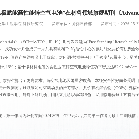
高性能锌空气电池”在材料领域旗舰期刊《Advanced Funct
学工程学院 科技研究院
发布单位：党委宣传部
发布时间：2026-05-2
一区TOP，IF=19）期刊发表题为“Free-Standing Hierarchically Porous Covalen
子设计策略，成功设计并合成了一系列具有明确Fe-N
活性中心的氟功能化共价有机聚合物
4
e-N
位点产生远程吸电子效应，定向调控活性中心电子密度与d带中心，显著
4
-
16%；基于该材料组装的柔性固态锌空气电池峰值功率密度达82.92 mW cm
可弯折性提出了更高要求。锌空气电池因能量密度高、本征安全性好而备受瞩
开裂剥离，难以满足可穿戴场景的严苛需求。共价有机聚合物（COPs）凭借
以直接应用。针对上述瓶颈，团队立足纺织学科特色，采用静电纺丝工艺将分
，第一作者为环化学院2024级博士生申云菲，共同第一作者为硕士生刘巍倩