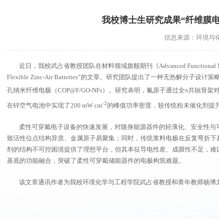
我校博士生研究成果“纤维膜电极赋能
信息来源：环境与化
近日，我校武占省教授团队在材料领域旗舰期刊《Advanced Functional Materials》（SCI
Flexible Zinc-Air Batteries”的文章。研究团队提出了一种无热解分
孔纳米纤维电极（COP@F/GO-NFs）。研究表明，氟原子通过全π共轭骨架对F
-2
在锌空气电池中实现了200 mW cm
的峰值功率密度，较传统粉末催化剂提升约
柔性可穿戴电子设备的快速发展，对随身能源器件的轻薄化、安全性与
致活性位点结构异质、金属原子易聚集；同时，传统浆料电极在反复弯折下易
剂的结构不可控困境提供了理想平台，但其本征导电性差、成膜性不足，难
基底的功能融合，突破了柔性可穿戴储能器件的电极构筑难题。
该文章通讯作者为我校环境化学与工程学院武占省教授和青年教师杨博龙