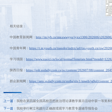
相关链接：
中国教育新闻网：
http://m.jyb.cn/rmtxwwyyq/jyxx1306/202606/t20260
中国青年网：
https://t.m.youth.cn/transfer/index/url/txs.youth.cn/xw/2
学习强国：
https://www.xuexi.cn/local/normalTemplate.html?itemId=12
陕西日报：
https://esb.sxdaily.com.cn/pc/content/202607/08/content_204
群众新闻网：
https://app.sxdaily.com.cn/sxrbs/site1/mweb/ja9ol/content
上一篇：
我校在第四届全国高校思想政治理论课教学展示活动中获一等奖和
下一篇：
我校举行树立和践行正确政绩观学习教育专题辅导报告会