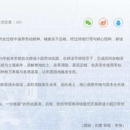
浏览量：
365
的全过程中涵养劳动精神、锤炼实干品格。经过持续打理与精心照料，耕读
参与学校本学期首次耕读小园劳动实践，在耕读导师指导下，完成田间杂物清
气候与土壤条件，讲解整地松土、杂草清除、菜苗定植、农具安全使用等知
配种植万寿菊与各类蔬菜，让闲置园地焕发生机。
情精准浇水保湿，及时清除新生杂草、疏松表土，细心观察作物与苗木生长状
耘、一分收获”的劳动真谛。后续，纺织学院将持续规范开展耕读小园日常经
（撰稿：刘要 审稿：李伟）