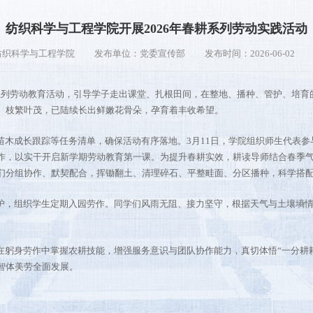
纺织科学与工程学院开展2026年春耕系列劳动实践活动
纺织科学与工程学院
发布单位：党委宣传部
发布时间：2026-06-02
系列劳动教育活动，引导学子走出课堂、扎根田间，在整地、播种、管护、培育
、枝繁叶茂，已陆续长出鲜嫩花骨朵，孕育着丰收希望。
苗木成长跟踪等任务清单，确保活动有序落地。3月11日，学院组织师生代表
作，以实干开启新学期劳动教育第一课。为提升春耕实效，耕读导师结合春季
们分组协作、默契配合，挥锄翻土、清理碎石、平整畦面、分区播种，科学搭
护，组织学生定期入园劳作。同学们风雨无阻、接力坚守，根据天气与土壤墒
在躬身劳作中掌握农耕技能，增强服务意识与团队协作能力，真切体悟“一分耕
智体美劳全面发展。