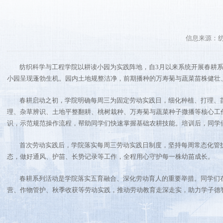
信息来源：
纺织科学与工程学院以耕读小园为实践阵地，自3月以来系统开展春耕
小园呈现蓬勃生机。园内土地规整洁净，前期播种的万寿菊与蔬菜苗株健壮
春耕启动之初，学院明确每周三为固定劳动实践日，细化种植、打理、
理、杂草辨识、土地平整翻耕、桃树栽种、万寿菊与蔬菜种子撒播等核心工
识，示范规范操作流程，帮助同学们快速掌握基础农耕技能。培训后，同学
首次劳动实践后，学院落实每周三劳动实践日制度，坚持每周常态化管
态，做好通风、护苗、长势记录等工作，全程用心守护每一株幼苗成长。
春耕系列活动是学院落实五育融合、深化劳动育人的重要举措。同学们
营、作物管护、秋季收获等劳动实践，推动劳动教育走深走实，助力学子德