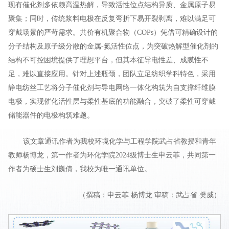
现有催化剂多依赖高温热解，导致活性位点结构异质、金属原子易
聚集；同时，传统浆料电极在反复弯折下易开裂剥离，难以满足可
穿戴场景的严苛需求。共价有机聚合物（COPs）凭借可精确设计的
分子结构及原子级分散的金属-氮活性位点，为突破热解型催化剂的
结构不可控困境提供了理想平台，但其本征导电性差、成膜性不
足，难以直接应用。针对上述瓶颈，团队立足纺织学科特色，采用
静电纺丝工艺将分子催化剂与导电网络一体化构筑为自支撑纤维膜
电极，实现催化活性层与柔性基底的功能融合，突破了柔性可穿戴
储能器件的电极构筑难题。
该文章通讯作者为我校环境化学与工程学院武占省教授和青年
教师杨博龙，第一作者为环化学院2024级博士生申云菲，共同第一
作者为硕士生刘巍倩，我校为唯一通讯单位。
（撰稿：申云菲 杨博龙 审稿：武占省 樊威）