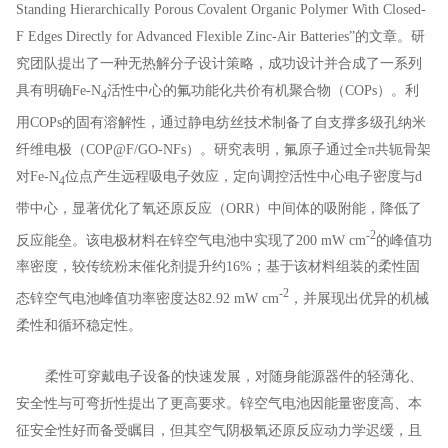
Standing Hierarchically Porous Covalent Organic Polymer With Closed-
F Edges Directly for Advanced Flexible Zinc-Air Batteries”的文章。研
究团队提出了一种无热解分子设计策略，成功设计并合成了一系列
具有明确Fe-N
活性中心的氟功能化共价有机聚合物（COPs）。利
4
用COPs的固有溶解性，通过静电纺丝技术制备了自支撑多级孔纳米
纤维电极（COP@F/GO-NFs）。研究表明，氟原子通过全π共轭骨架
对Fe-N
位点产生远程吸电子效应，定向调控活性中心电子密度与d
4
带中心，显著优化了氧还原反应（ORR）中间体的吸附能，降低了
-2
反应能垒。该电极材料在锌空气电池中实现了200 mW cm
的峰值功
率密度，较传统粉末催化剂提升约16%；基于该材料组装的柔性固
-2
态锌空气电池峰值功率密度达82.92 mW cm
，并展现出优异的机械
柔性和循环稳定性。
柔性可穿戴电子设备的快速发展，对随身能源器件的轻薄化、
安全性与可弯折性提出了更高要求。锌空气电池因能量密度高、本
征安全性好而备受瞩目，但其空气阴极氧还原反应动力学迟缓，且