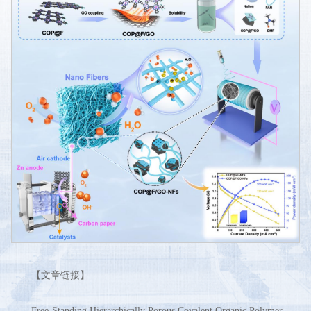
【文章链接】
Free-Standing Hierarchically Porous Covalent Organic Polymer