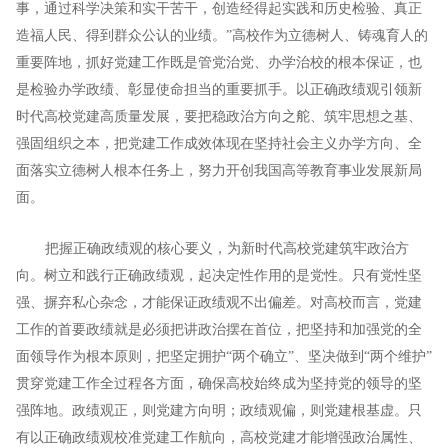
事，通过科学决策和实干苦干，创造经得起实践和历史检验、真正
造福人民、得到群众公认的业绩。”高校作为立德树人、铸魂育人的
重要阵地，抓好党建工作既是管党治党、办学治校的根本保证，也
是检验办学政绩、彰显使命担当的重要抓手。以正确政绩观引领新
时代高校党建高质量发展，要把稳政治方向之舵、筑牢思想之基、
强固组织之本，把党建工作成效体现在坚持社会主义办学方向、全
面落实立德树人根本任务上，努力开创我国高等教育事业发展新局
面。
把握正确政绩观的核心要义，为新时代高校党建筑牢政治方
向。树立和践行正确政绩观，起决定性作用的是党性。只有党性坚
强、摒弃私心杂念，才能保证政绩观不出偏差。对高校而言，党建
工作的首要政绩就是必须把讲政治摆在首位，把坚持和加强党的全
面领导作为根本原则，把坚定拥护“两个确立”、坚决做到“两个维护”
贯穿党建工作全过程各方面，确保高校始终成为坚持党的领导的坚
强阵地。政绩观正，则党建方向明；政绩观偏，则党建根基虚。只
有以正确政绩观校准党建工作航向，高校党建才能增强政治属性、