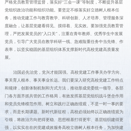
严格党员教育管理监督，落实好“三会一课”等制度，不断提升基层
党组织政治功能和组织功能。要坚定不移落实好立德树人根本任
务，推动党建工作与教育教学、科研创新、人才培养、管理服务深
度融合，让基层党建看得见、摸得着、见实效。要加强党员教育管
理，严把发展党员的“入口关”，注重在青年教师、优秀学生中发展
党员，引导广大党员在教学科研一线、急难险重任务中当先锋、作
表率，以坚实稳固的基层组织体系支撑新时代高校党建高质量发
展。
治国必先治党，党兴才能国强。高校党建工作事关办学方向、
事关育人根本、事关事业长远。我们要深入研究高校党建工作特点
和规律，创新体制机制和方式方法，推动形成党委统一领导、各部
门各方面齐抓共管的工作格局，有效发挥基层党组织战斗堡垒作用
和党员先锋模范作用。树立和践行正确政绩观，不是一时一事的要
求，而是长期课题。新时代新征程，高校必须始终以正确政绩观为
引领，将政治方向把得更稳、思想根基打得更牢、基层组织建得更
强，以实实在在的党建成效服务高校立德树人根本任务，为加快建