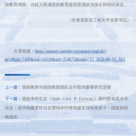
设教育强国、办好人民满意的教育提供坚强政治保证和组织保证。
（作者系西安工程大学党委书记）
文章链接：
https://epaper.csstoday.cn/epaper/read.do?
m=i&iid=7408&eid=54520&sid=254675&idate=12_2026-06-15_A01
上一篇：
我校教师与德国教授团队合作取得重要研究进展
下一篇：
我校本科生在《Appl. Catal. B: Environ.》期刊发表高水平
论文：成功构建柔性自支撑纳米纤维电极实现钴单原子－团簇协同
电催化