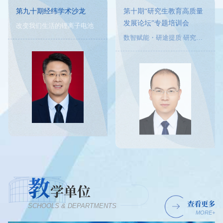
第十期“研究生教育高质量
第225期科技大讲堂
发展论坛”专题培训会
1.Low-DO BNR and DHS:Towards Low-Carbon Wastewater Solutions；2.The Tropical Circular Economy：Research Journeys from Wetlands, Seaweed,and Compost
数智赋能・研途提质 研究生教师数字化素养与教学能力提升
教
学单位
查看更多
SCHOOLS & DEPARTMENTS
MORE+