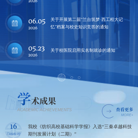
2026
06.05
关于开展第二届“兰台筑梦·西工程大记
忆”档案与校史知识竞答的通知
2026
05.23
关于校医院启用实名制就诊的通知
2026
学
术成果
查看更多
ACADEMIC ACHIEVEMENTS
MORE+
16
我校《纺织高校基础科学学报》入选“三秦卓越科技
/2026-07
期刊发展计划（二期）”