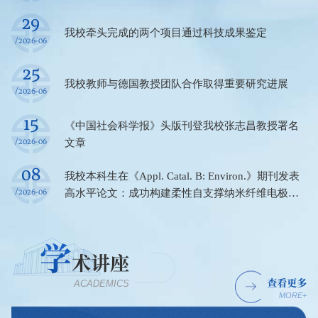
29
我校牵头完成的两个项目通过科技成果鉴定
/2026-06
25
我校教师与德国教授团队合作取得重要研究进展
/2026-06
15
《中国社会科学报》头版刊登我校张志昌教授署名
/2026-06
文章
08
我校本科生在《Appl. Catal. B: Environ.》期刊发表
/2026-06
高水平论文：成功构建柔性自支撑纳米纤维电极实
现钴单原子－团簇协同电催化
学
术讲座
查看更多
ACADEMICS
MORE+