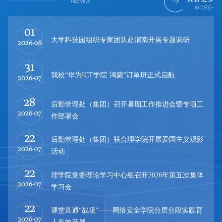
NEWS
MORE+
01
2
届汉
大学科技园组织专家团队赴渭南开展专题调研
2026-08
2026
31
2
我校“华为ICT学院·鸿蒙”订单班正式启航
2026-07
2026
28
2
后勤管理处（集团）召开暑期工作推进会暨专项工
告
2026-07
2026
作部署会
22
2
后勤管理处（集团）联合理学院开展爱国主义观影
2026-07
2026
活动
22
2
理学院党委理论学习中心组召开2026年第五次集体
2026-07
2026
学习会
22
2
课堂直通“战场”——网络安全学院分层分段实践育
动
2026-07
2026
人有效开展